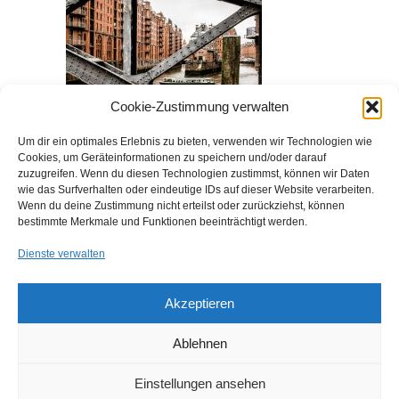
Cookie-Zustimmung verwalten
Um dir ein optimales Erlebnis zu bieten, verwenden wir Technologien wie
Cookies, um Geräteinformationen zu speichern und/oder darauf
zuzugreifen. Wenn du diesen Technologien zustimmst, können wir Daten
wie das Surfverhalten oder eindeutige IDs auf dieser Website verarbeiten.
Wenn du deine Zustimmung nicht erteilst oder zurückziehst, können
bestimmte Merkmale und Funktionen beeinträchtigt werden.
Dienste verwalten
Akzeptieren
← previous
1
2
Ablehnen
Copyright © 2026
Klaus Schulze - Knipser
Einstellungen ansehen
Powered by
WordPress
and
Hatch